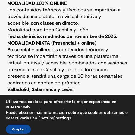
MODALIDAD 100% ONLINE
Los contenidos teóricos y técnicos se impartirán a
través de una plataforma virtual intuitiva y
accesible,
con clases en directo
.
Modalidad para toda Castilla y León.
Fecha de inicio: mediados de noviembre de 2025.
MODALIDAD MIXTA (Presencial + online)
Presencial + online:
los contenidos teóricos y
técnicos se impartirán a través de una plataforma
virtual intuitiva y accesible, combinados con sesiones
presenciales en Castilla y León. La formación
presencial tendrá una carga de 10 horas semanales
centradas en contenido práctico.
Valladolid, Salamanca y León:
Martes y jueves de
9 a 14h
.
Utilizamos cookies para ofrecerte la mejor experiencia en
nuestra web.
Viernes de
16 a 21h
y sábados de
9 a 14h
.
Puede obtener más información sobre qué cookies utilizamos o
desactivarlas en [ setting]settings.
¡ÚLTIMAS PLAZAS! Apúntate ya en
www.cibercyl.com
Aceptar