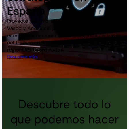
España
Proyecto desarrollado por Castilla y León, País
Vasco y Andalucía para impulsar y fortalecer el
ecosistema nacional de ciberseguridad a través
del trabajo en Red de Nodos de Ciberseguridad
regionales coordinados.
Descubre más
Descubre todo lo
que podemos hacer