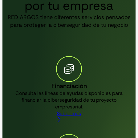
por tu empresa
RED ARGOS tiene diferentes servicios pensados
para proteger la ciberseguridad de tu negocio
Financiación
Consulta las líneas de ayudas disponibles para
financiar la ciberseguridad de tu proyecto
empresarial.
Saber más