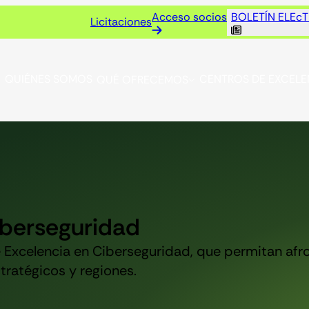
Acceso socios
BOLETÍN ELEc
Licitaciones
QUIÉNES SOMOS
CENTROS DE EXCELE
QUÉ OFRECEMOS
iberseguridad
xcelencia en Ciberseguridad, que permitan afron
ratégicos y regiones.