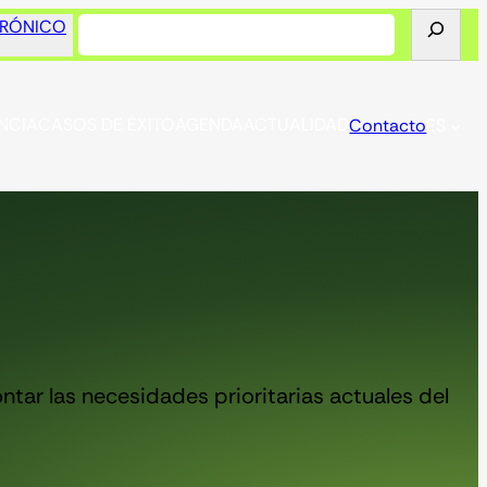
Buscar
TRÓNICO
NCIA
CASOS DE ÉXITO
AGENDA
ACTUALIDAD
Contacto
ES
tar las necesidades prioritarias actuales del