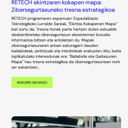
RETECH ekintzaren kokapen mapa:
Zibersegurtasuneko tresna estrategikoa
RETECH programaren esparruan: Espezializazio
Teknologikoko Lurralde Sareak, “Ekintza Kokapenen Mapa”
bat sortu da. Tresna honek parte hartzen duten eskualde
desberdinetako zibersegurtasun ekosistemari buruzko
informazioa biltzen eta antolatzen du. Mapak
zibersegurtasunaren arloan eskuragarri dauden
baliabideak, zerbitzuak eta irtenbideak erakusten ditu, baita
inplikatutako interesdunak ere. “Baliabide eta Gaitasunen
Mapa” hau tresna estrategikoa da zibersegurtasunean nork
zer eskaintzen…
IRAKURRI GEHIAGO