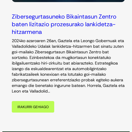
Zibersegurtasuneko Bikaintasun Zentro
baten lizitazio prozesurako lankidetza-
hitzarmena
2024ko azaroaren 26an, Gaztela eta Leongo Gobernuak eta
Valladolideko Udalak lankidetza-hitzarmen bat sinatu zuten
goi-mailako Zibersegurtasun Bikaintasun Zentro bat
sortzeko. Ezinbestekoa da mugikortasun konektatuko
ibilgailuentzako hiri-zirkuitu bat abiarazteko. Estrategikoa
izango da eskualdearentzat eta automobilgintzako
fabrikatzaileek konexioan eta lotutako goi-mailako
zibersegurtasunean erreferentziazko probak egiteko aukera
emango die benetako ingurune batean. Horrela, Gaztela eta
Leon eta Valladolid…
IRAKURRI GEHIAGO