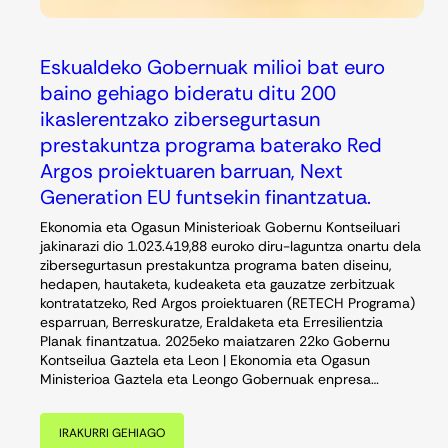
Eskualdeko Gobernuak milioi bat euro
baino gehiago bideratu ditu 200
ikaslerentzako zibersegurtasun
prestakuntza programa baterako Red
Argos proiektuaren barruan, Next
Generation EU funtsekin finantzatua.
Ekonomia eta Ogasun Ministerioak Gobernu Kontseiluari
jakinarazi dio 1.023.419,88 euroko diru-laguntza onartu dela
zibersegurtasun prestakuntza programa baten diseinu,
hedapen, hautaketa, kudeaketa eta gauzatze zerbitzuak
kontratatzeko, Red Argos proiektuaren (RETECH Programa)
esparruan, Berreskuratze, Eraldaketa eta Erresilientzia
Planak finantzatua. 2025eko maiatzaren 22ko Gobernu
Kontseilua Gaztela eta Leon | Ekonomia eta Ogasun
Ministerioa Gaztela eta Leongo Gobernuak enpresa…
IRAKURRI GEHIAGO