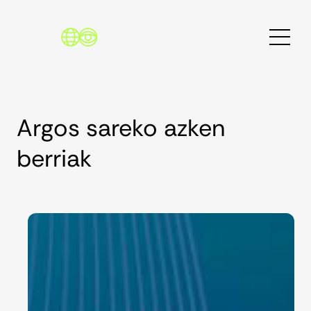
Skip
to
content
Argos sareko azken
berriak
Bilatu