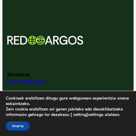
Kontaktua
info@redargos.com
Cookieak erabiltzen ditugu gure webgunean esperientzia onena
eskaintzeko.
ARGOS Gorriari buruz
Zein cookie erabiltzen ari garen jakiteko edo desaktibatzeko
Nor garen
informazio gehiago lor dezakezu [ setting]settings atalean.
Arrakasta istorioak
Onartu
Agenda
Lizitazioak