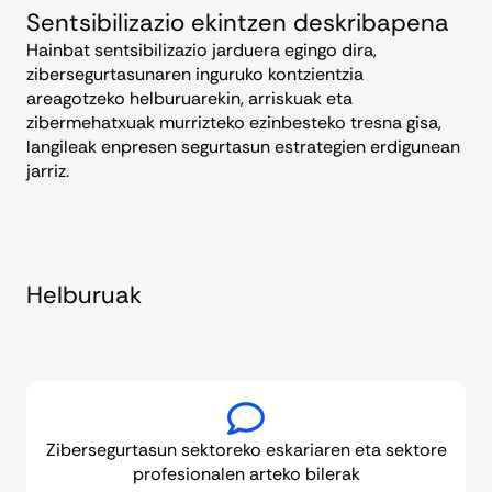
Sentsibilizazio ekintzen deskribapena
Hainbat sentsibilizazio jarduera egingo dira,
zibersegurtasunaren inguruko kontzientzia
areagotzeko helburuarekin, arriskuak eta
zibermehatxuak murrizteko ezinbesteko tresna gisa,
langileak enpresen segurtasun estrategien erdigunean
jarriz.
Helburuak
Zibersegurtasun sektoreko eskariaren eta sektore
profesionalen arteko bilerak