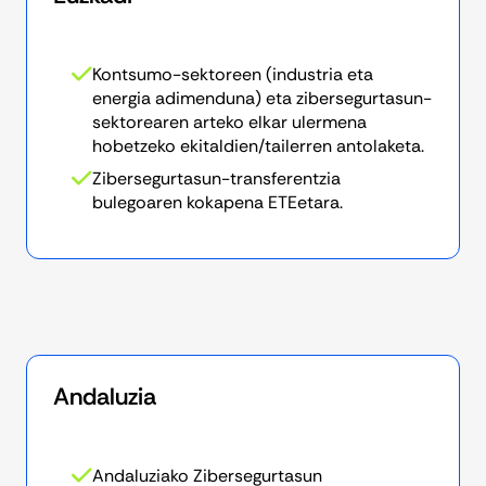
Kontsumo-sektoreen (industria eta
energia adimenduna) eta zibersegurtasun-
sektorearen arteko elkar ulermena
hobetzeko ekitaldien/tailerren antolaketa.
Zibersegurtasun-transferentzia
bulegoaren kokapena ETEetara.
Andaluzia
Andaluziako Zibersegurtasun