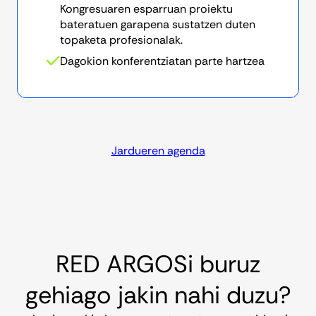
Kongresuaren esparruan proiektu
bateratuen garapena sustatzen duten
topaketa profesionalak.
Dagokion konferentziatan parte hartzea
Jardueren agenda
RED ARGOSi buruz
gehiago jakin nahi duzu?