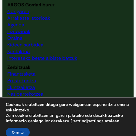
ARGOS Gorriari buruz
Nor garen
Arrakasta istorioak
Agenda
Lizitazioak
Oraina
Kideen sarbidea
Kontaktua
Intereseko beste albiste batzuk
Zerbitzuak
Finantzaketa
Prestakuntza
Ekintzailetza
Nazioartekotzea
Baliabideen mapa
Cookieak erabiltzen ditugu gure webgunean esperientzia onena
Zibersegurtasuneko kontzientziazioa
eskaintzeko.
Zein cookie erabiltzen ari garen jakiteko edo desaktibatzeko
informazio gehiago lor dezakezu [ setting]settings atalean.
Pribatutasun Politika
Lege Oharra
Cookie Politika
Onartu