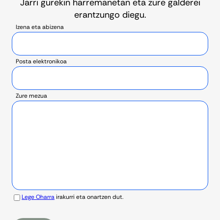
Jarri gurekin harremanetan eta zure galderei
erantzungo diegu.
Izena eta abizena
Posta elektronikoa
Zure mezua
Lege Oharra
irakurri eta onartzen dut.