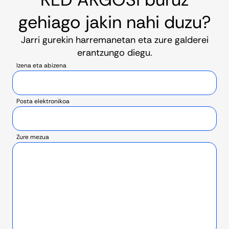
gehiago jakin nahi duzu?
Jarri gurekin harremanetan eta zure galderei
erantzungo diegu.
Izena eta abizena
Posta elektronikoa
Zure mezua