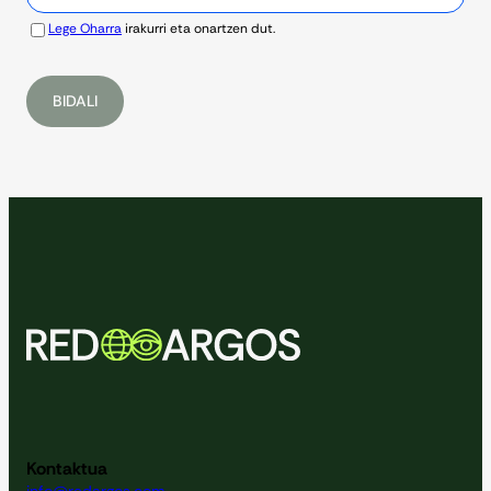
Lege Oharra
irakurri eta onartzen dut.
Kontaktua
info@redargos.com