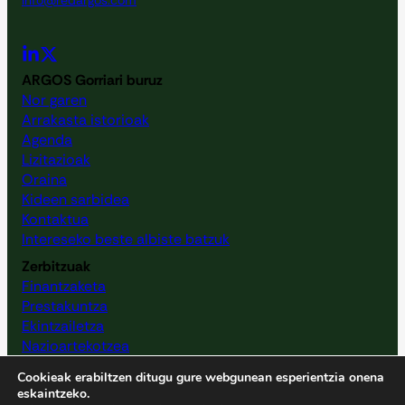
ARGOS Gorriari buruz
Nor garen
Arrakasta istorioak
Agenda
Lizitazioak
Oraina
Kideen sarbidea
Kontaktua
Intereseko beste albiste batzuk
Zerbitzuak
Finantzaketa
Prestakuntza
Ekintzailetza
Nazioartekotzea
Baliabideen mapa
Cookieak erabiltzen ditugu gure webgunean esperientzia onena
Zibersegurtasuneko kontzientziazioa
eskaintzeko.