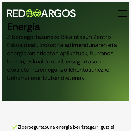
Skip
to
content
Energia
Zibersegurtasuneko Bikaintasun Zentro
Eskualdeak, industria adimendunaren eta
energiaren arloetan aplikatuak, hurrenez
hurren, eskualdeko zibersegurtasun
ekosistemaren egungo lehentasunezko
beharrei erantzuten dietenak.
Zibersegurtasuna energia berriztagarri guztiei
Bilatu